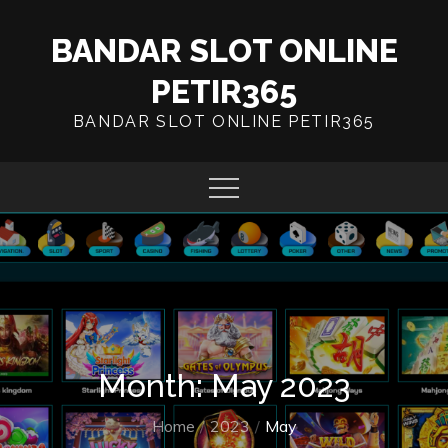
Skip
to
BANDAR SLOT ONLINE
content
PETIR365
BANDAR SLOT ONLINE PETIR365
Month:
May 2023
Home
2023
May