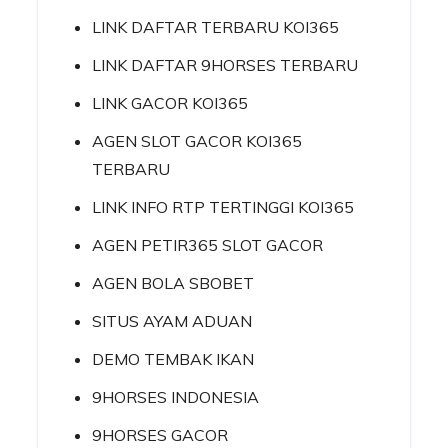
LINK DAFTAR TERBARU KOI365
LINK DAFTAR 9HORSES TERBARU
LINK GACOR KOI365
AGEN SLOT GACOR KOI365
TERBARU
LINK INFO RTP TERTINGGI KOI365
AGEN PETIR365 SLOT GACOR
AGEN BOLA SBOBET
SITUS AYAM ADUAN
DEMO TEMBAK IKAN
9HORSES INDONESIA
9HORSES GACOR