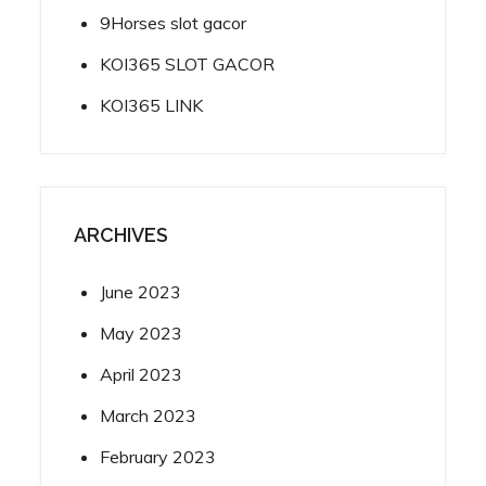
9Horses slot gacor
KOI365 SLOT GACOR
KOI365 LINK
ARCHIVES
June 2023
May 2023
April 2023
March 2023
February 2023