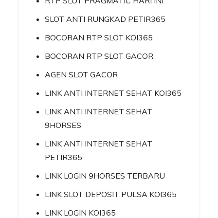
RTP SLOT PRAGMATIC HARI INI
SLOT ANTI RUNGKAD PETIR365
BOCORAN RTP SLOT KOI365
BOCORAN RTP SLOT GACOR
AGEN SLOT GACOR
LINK ANTI INTERNET SEHAT KOI365
LINK ANTI INTERNET SEHAT
9HORSES
LINK ANTI INTERNET SEHAT
PETIR365
LINK LOGIN 9HORSES TERBARU
LINK SLOT DEPOSIT PULSA KOI365
LINK LOGIN KOI365