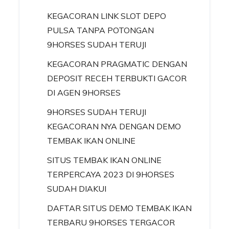
KEGACORAN LINK SLOT DEPO
PULSA TANPA POTONGAN
9HORSES SUDAH TERUJI
KEGACORAN PRAGMATIC DENGAN
DEPOSIT RECEH TERBUKTI GACOR
DI AGEN 9HORSES
9HORSES SUDAH TERUJI
KEGACORAN NYA DENGAN DEMO
TEMBAK IKAN ONLINE
SITUS TEMBAK IKAN ONLINE
TERPERCAYA 2023 DI 9HORSES
SUDAH DIAKUI
DAFTAR SITUS DEMO TEMBAK IKAN
TERBARU 9HORSES TERGACOR