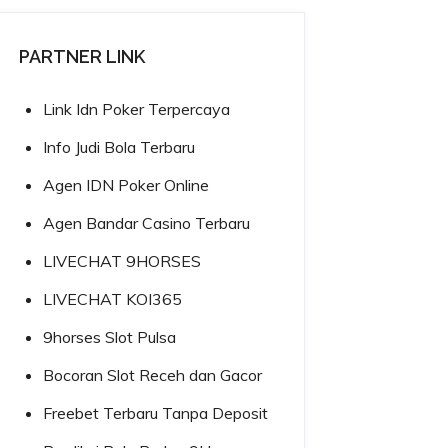
PARTNER LINK
Link Idn Poker Terpercaya
Info Judi Bola Terbaru
Agen IDN Poker Online
Agen Bandar Casino Terbaru
LIVECHAT 9HORSES
LIVECHAT KOI365
9horses Slot Pulsa
Bocoran Slot Receh dan Gacor
Freebet Terbaru Tanpa Deposit