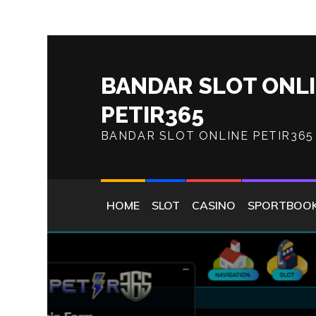
Skip
to
BANDAR SLOT ONL
content
PETIR365
BANDAR SLOT ONLINE PETIR365
HOME
SLOT
CASINO
SPORTBOO