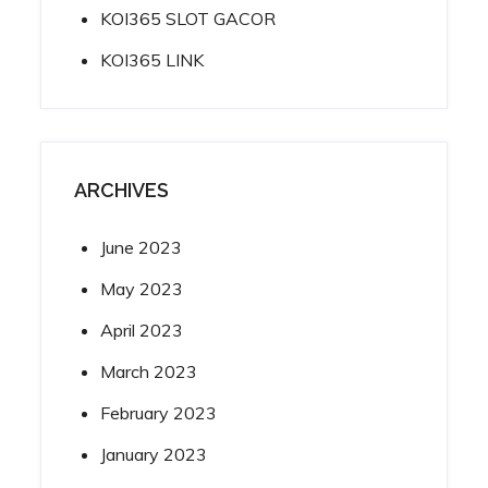
KOI365 SLOT GACOR
KOI365 LINK
ARCHIVES
June 2023
May 2023
April 2023
March 2023
February 2023
January 2023