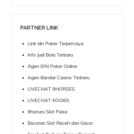
PARTNER LINK
Link Idn Poker Terpercaya
Info Judi Bola Terbaru
Agen IDN Poker Online
Agen Bandar Casino Terbaru
LIVECHAT 9HORSES
LIVECHAT KOI365
9horses Slot Pulsa
Bocoran Slot Receh dan Gacor