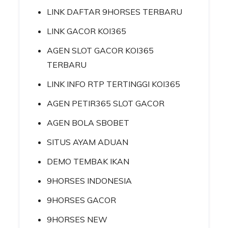
LINK DAFTAR 9HORSES TERBARU
LINK GACOR KOI365
AGEN SLOT GACOR KOI365
TERBARU
LINK INFO RTP TERTINGGI KOI365
AGEN PETIR365 SLOT GACOR
AGEN BOLA SBOBET
SITUS AYAM ADUAN
DEMO TEMBAK IKAN
9HORSES INDONESIA
9HORSES GACOR
9HORSES NEW