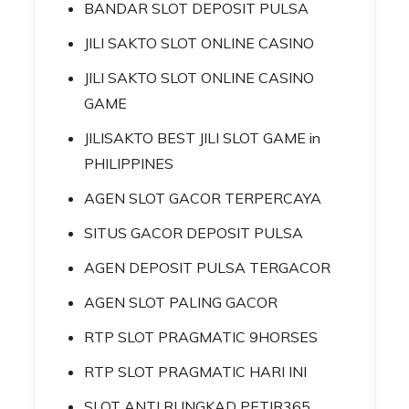
BANDAR SLOT DEPOSIT PULSA
JILI SAKTO SLOT ONLINE CASINO
JILI SAKTO SLOT ONLINE CASINO
GAME
JILISAKTO BEST JILI SLOT GAME in
PHILIPPINES
AGEN SLOT GACOR TERPERCAYA
SITUS GACOR DEPOSIT PULSA
AGEN DEPOSIT PULSA TERGACOR
AGEN SLOT PALING GACOR
RTP SLOT PRAGMATIC 9HORSES
RTP SLOT PRAGMATIC HARI INI
SLOT ANTI RUNGKAD PETIR365