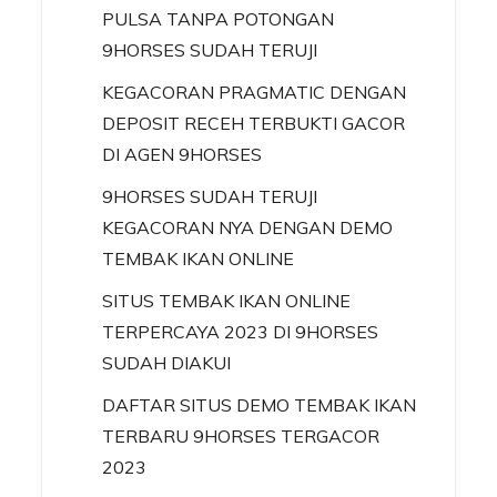
PULSA TANPA POTONGAN
9HORSES SUDAH TERUJI
KEGACORAN PRAGMATIC DENGAN
DEPOSIT RECEH TERBUKTI GACOR
DI AGEN 9HORSES
9HORSES SUDAH TERUJI
KEGACORAN NYA DENGAN DEMO
TEMBAK IKAN ONLINE
SITUS TEMBAK IKAN ONLINE
TERPERCAYA 2023 DI 9HORSES
SUDAH DIAKUI
DAFTAR SITUS DEMO TEMBAK IKAN
TERBARU 9HORSES TERGACOR
2023