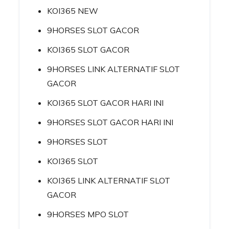
KOI365 NEW
9HORSES SLOT GACOR
KOI365 SLOT GACOR
9HORSES LINK ALTERNATIF SLOT
GACOR
KOI365 SLOT GACOR HARI INI
9HORSES SLOT GACOR HARI INI
9HORSES SLOT
KOI365 SLOT
KOI365 LINK ALTERNATIF SLOT
GACOR
9HORSES MPO SLOT