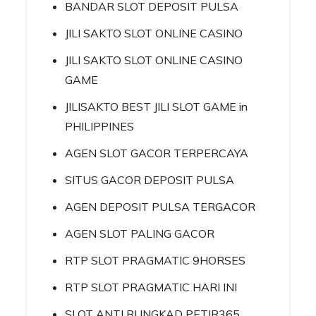
BANDAR SLOT DEPOSIT PULSA
JILI SAKTO SLOT ONLINE CASINO
JILI SAKTO SLOT ONLINE CASINO
GAME
JILISAKTO BEST JILI SLOT GAME in
PHILIPPINES
AGEN SLOT GACOR TERPERCAYA
SITUS GACOR DEPOSIT PULSA
AGEN DEPOSIT PULSA TERGACOR
AGEN SLOT PALING GACOR
RTP SLOT PRAGMATIC 9HORSES
RTP SLOT PRAGMATIC HARI INI
SLOT ANTI RUNGKAD PETIR365