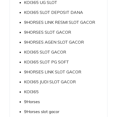
KOI365 UG SLOT
KOI365 SLOT DEPOSIT DANA
9HORSES LINK RESMI SLOT GACOR
9HORSES SLOT GACOR
9HORSES AGEN SLOT GACOR
KOI365 SLOT GACOR
KOI365 SLOT PG SOFT
9HORSES LINK SLOT GACOR
KOI365 JUDI SLOT GACOR
KOI365
9Horses
9Horses slot gacor