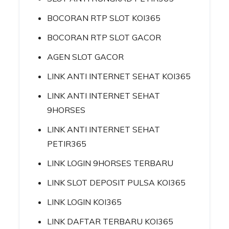
BOCORAN RTP SLOT KOI365
BOCORAN RTP SLOT GACOR
AGEN SLOT GACOR
LINK ANTI INTERNET SEHAT KOI365
LINK ANTI INTERNET SEHAT
9HORSES
LINK ANTI INTERNET SEHAT
PETIR365
LINK LOGIN 9HORSES TERBARU
LINK SLOT DEPOSIT PULSA KOI365
LINK LOGIN KOI365
LINK DAFTAR TERBARU KOI365