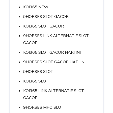
KOI365 NEW
9HORSES SLOT GACOR
KOI365 SLOT GACOR
9HORSES LINK ALTERNATIF SLOT
GACOR
KOI365 SLOT GACOR HARI INI
9HORSES SLOT GACOR HARI INI
9HORSES SLOT
KOI365 SLOT
KOI365 LINK ALTERNATIF SLOT
GACOR
9HORSES MPO SLOT