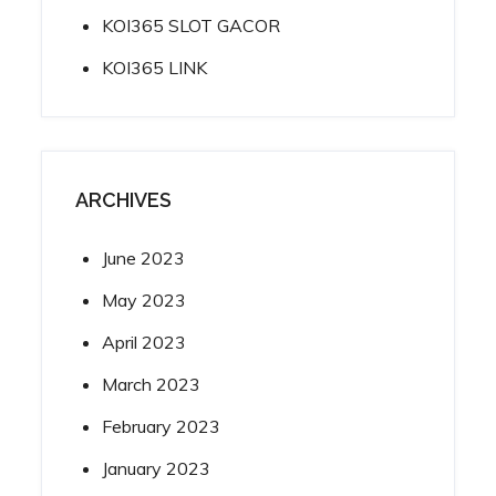
KOI365 SLOT GACOR
KOI365 LINK
ARCHIVES
June 2023
May 2023
April 2023
March 2023
February 2023
January 2023