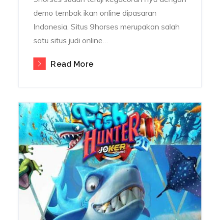
demo tembak ikan online dipasaran
Indonesia. Situs 9horses merupakan salah
satu situs judi online…
Read More