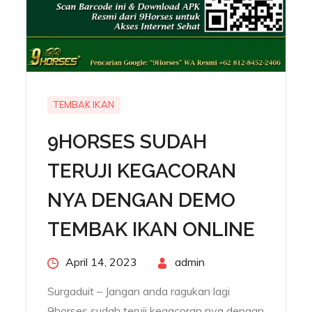
TEMBAK IKAN
9HORSES SUDAH
TERUJI KEGACORAN
NYA DENGAN DEMO
TEMBAK IKAN ONLINE
Posted
April 14, 2023
By
admin
on
Surgaduit – Jangan anda ragukan lagi
9horses sudah teruji kegacoran nya dengan