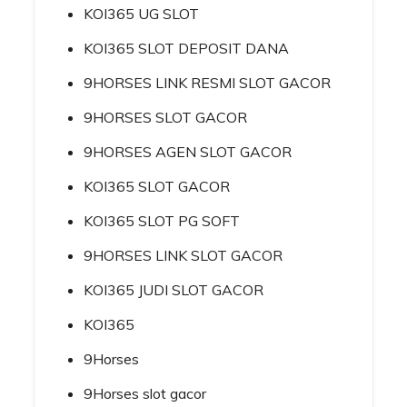
KOI365 UG SLOT
KOI365 SLOT DEPOSIT DANA
9HORSES LINK RESMI SLOT GACOR
9HORSES SLOT GACOR
9HORSES AGEN SLOT GACOR
KOI365 SLOT GACOR
KOI365 SLOT PG SOFT
9HORSES LINK SLOT GACOR
KOI365 JUDI SLOT GACOR
KOI365
9Horses
9Horses slot gacor