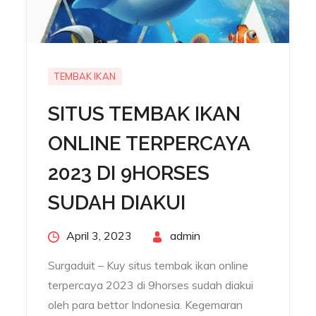
TEMBAK IKAN
SITUS TEMBAK IKAN
ONLINE TERPERCAYA
2023 DI 9HORSES
SUDAH DIAKUI
Posted
April 3, 2023
By
admin
on
Surgaduit – Kuy situs tembak ikan online
terpercaya 2023 di 9horses sudah diakui
oleh para bettor Indonesia. Kegemaran