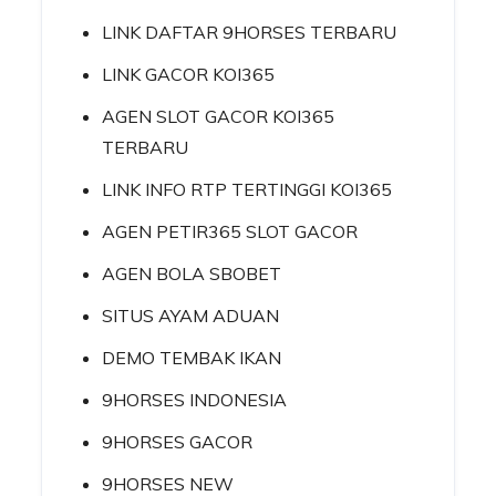
LINK DAFTAR 9HORSES TERBARU
LINK GACOR KOI365
AGEN SLOT GACOR KOI365
TERBARU
LINK INFO RTP TERTINGGI KOI365
AGEN PETIR365 SLOT GACOR
AGEN BOLA SBOBET
SITUS AYAM ADUAN
DEMO TEMBAK IKAN
9HORSES INDONESIA
9HORSES GACOR
9HORSES NEW