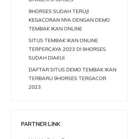
9HORSES SUDAH TERUJI
KEGACORAN NYA DENGAN DEMO
TEMBAK IKAN ONLINE
SITUS TEMBAK IKAN ONLINE
TERPERCAYA 2023 DI 9HORSES
SUDAH DIAKUI
DAFTAR SITUS DEMO TEMBAK IKAN
TERBARU 9HORSES TERGACOR
2023
PARTNER LINK