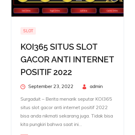
SLOT
KOI365 SITUS SLOT
GACOR ANTI INTERNET
POSITIF 2022
Posted
September 23, 2022
By
admin
on
Surgaduit – Berita menarik seputar KOI365
situs slot gacor anti internet positif 2022
bisa anda nikmati sekarang juga. Tidak bisa
kita pungkiri bahwa saat ini…