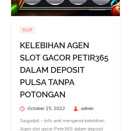
SLOT
KELEBIHAN AGEN
SLOT GACOR PETIR365
DALAM DEPOSIT
PULSA TANPA
POTONGAN
Posted
October 25, 2022
By
admin
on
Surgaduit – Info unik mengenai kelebihan
Agen slot gacor Petir365 dalam deposit