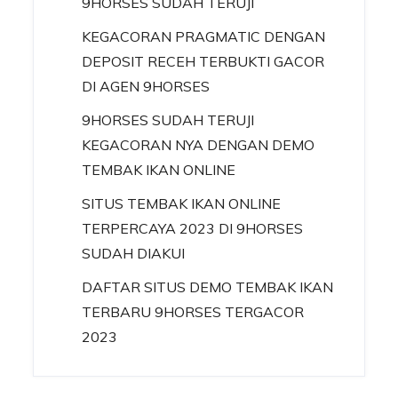
9HORSES SUDAH TERUJI
KEGACORAN PRAGMATIC DENGAN
DEPOSIT RECEH TERBUKTI GACOR
DI AGEN 9HORSES
9HORSES SUDAH TERUJI
KEGACORAN NYA DENGAN DEMO
TEMBAK IKAN ONLINE
SITUS TEMBAK IKAN ONLINE
TERPERCAYA 2023 DI 9HORSES
SUDAH DIAKUI
DAFTAR SITUS DEMO TEMBAK IKAN
TERBARU 9HORSES TERGACOR
2023