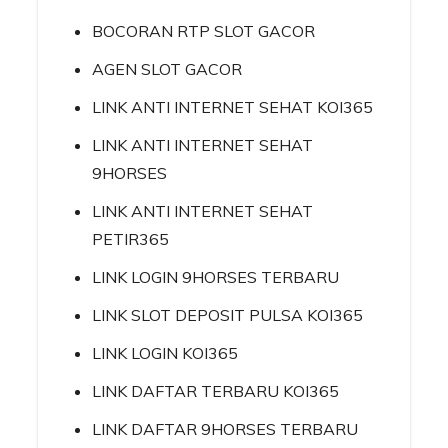
BOCORAN RTP SLOT GACOR
AGEN SLOT GACOR
LINK ANTI INTERNET SEHAT KOI365
LINK ANTI INTERNET SEHAT
9HORSES
LINK ANTI INTERNET SEHAT
PETIR365
LINK LOGIN 9HORSES TERBARU
LINK SLOT DEPOSIT PULSA KOI365
LINK LOGIN KOI365
LINK DAFTAR TERBARU KOI365
LINK DAFTAR 9HORSES TERBARU