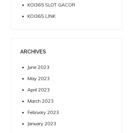
KOI365 SLOT GACOR
KOI365 LINK
ARCHIVES
June 2023
May 2023
April 2023
March 2023
February 2023
January 2023