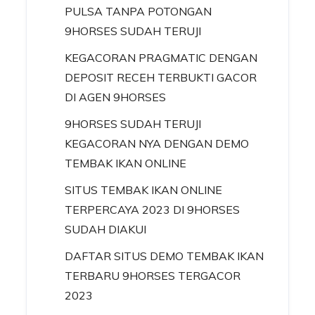
PULSA TANPA POTONGAN
9HORSES SUDAH TERUJI
KEGACORAN PRAGMATIC DENGAN
DEPOSIT RECEH TERBUKTI GACOR
DI AGEN 9HORSES
9HORSES SUDAH TERUJI
KEGACORAN NYA DENGAN DEMO
TEMBAK IKAN ONLINE
SITUS TEMBAK IKAN ONLINE
TERPERCAYA 2023 DI 9HORSES
SUDAH DIAKUI
DAFTAR SITUS DEMO TEMBAK IKAN
TERBARU 9HORSES TERGACOR
2023