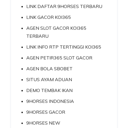
LINK DAFTAR 9HORSES TERBARU
LINK GACOR KOI365
AGEN SLOT GACOR KOI365
TERBARU
LINK INFO RTP TERTINGGI KOI365
AGEN PETIR365 SLOT GACOR
AGEN BOLA SBOBET
SITUS AYAM ADUAN
DEMO TEMBAK IKAN
9HORSES INDONESIA
9HORSES GACOR
9HORSES NEW