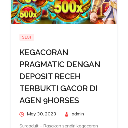
SLOT
KEGACORAN
PRAGMATIC DENGAN
DEPOSIT RECEH
TERBUKTI GACOR DI
AGEN 9HORSES
Posted
May 30, 2023
By
admin
on
Surgaduit – Rasakan sendiri kegacoran