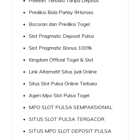
Freebet Terbaru Tanpa Deposit
Prediksi Bola Parlay 9Horses
Bocoran dan Prediksi Togel
Slot Pragmatic Deposit Pulsa
Slot Pragmatic Bonus 100%
Kingdom Official Togel & Slot
Link Alternatif Situs Judi Online
Situs Slot Pulsa Online Terbaru
Agen Mpo Slot Pulsa Togel
MPO SLOT PULSA SEMPAKSIONAL
SITUS SLOT PULSA TERGACOR
SITUS MPO SLOT DEPOSIT PULSA