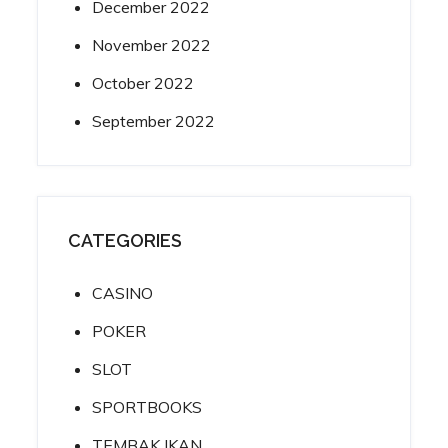
December 2022
November 2022
October 2022
September 2022
CATEGORIES
CASINO
POKER
SLOT
SPORTBOOKS
TEMBAK IKAN