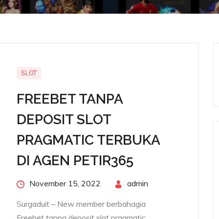
SLOT
FREEBET TANPA
DEPOSIT SLOT
PRAGMATIC TERBUKA
DI AGEN PETIR365
Posted
November 15, 2022
By
admin
on
Surgaduit – New member berbahagia
Freebet tanpa deposit slot pragmatic