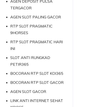
AGEN DEPOSIT PULSA
TERGACOR
AGEN SLOT PALING GACOR
RTP SLOT PRAGMATIC
9HORSES
RTP SLOT PRAGMATIC HARI
INI
SLOT ANTI RUNGKAD
PETIR365
BOCORAN RTP SLOT KOI365
BOCORAN RTP SLOT GACOR
AGEN SLOT GACOR
LINK ANTI INTERNET SEHAT