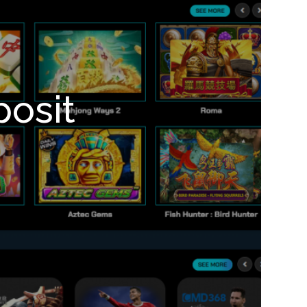
posit