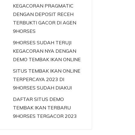
KEGACORAN PRAGMATIC
DENGAN DEPOSIT RECEH
TERBUKTI GACOR DI AGEN
9HORSES
9HORSES SUDAH TERUJI
KEGACORAN NYA DENGAN
DEMO TEMBAK IKAN ONLINE
SITUS TEMBAK IKAN ONLINE
TERPERCAYA 2023 DI
9HORSES SUDAH DIAKUI
DAFTAR SITUS DEMO
TEMBAK IKAN TERBARU
9HORSES TERGACOR 2023