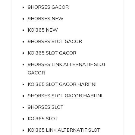
9HORSES GACOR
9HORSES NEW
KOI365 NEW
9HORSES SLOT GACOR
KOI365 SLOT GACOR
9HORSES LINK ALTERNATIF SLOT
GACOR
KOI365 SLOT GACOR HARI INI
9HORSES SLOT GACOR HARI INI
9HORSES SLOT
KOI365 SLOT
KOI365 LINK ALTERNATIF SLOT