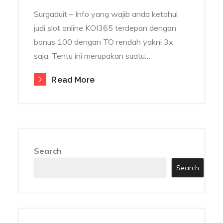
on
Surgaduit – Info yang wajib anda ketahui
judi slot online KOI365 terdepan dengan
bonus 100 dengan TO rendah yakni 3x
saja. Tentu ini merupakan suatu…
Read More
Search
Search