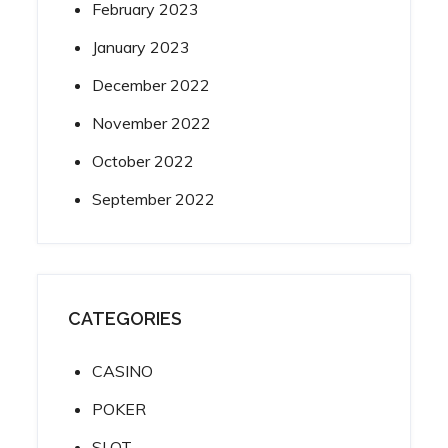
February 2023
January 2023
December 2022
November 2022
October 2022
September 2022
CATEGORIES
CASINO
POKER
SLOT