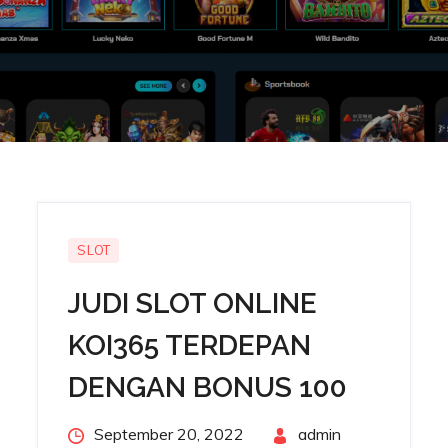
SLOT
JUDI SLOT ONLINE
KOI365 TERDEPAN
DENGAN BONUS 100
Posted
September 20, 2022
By
admin