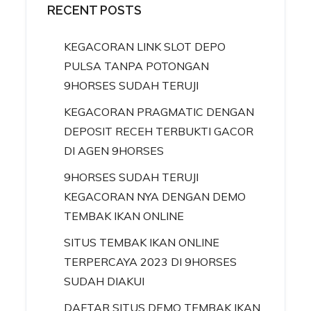
RECENT POSTS
KEGACORAN LINK SLOT DEPO
PULSA TANPA POTONGAN
9HORSES SUDAH TERUJI
KEGACORAN PRAGMATIC DENGAN
DEPOSIT RECEH TERBUKTI GACOR
DI AGEN 9HORSES
9HORSES SUDAH TERUJI
KEGACORAN NYA DENGAN DEMO
TEMBAK IKAN ONLINE
SITUS TEMBAK IKAN ONLINE
TERPERCAYA 2023 DI 9HORSES
SUDAH DIAKUI
DAFTAR SITUS DEMO TEMBAK IKAN