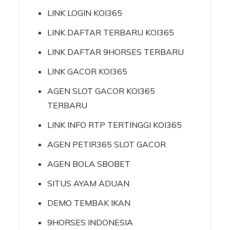
LINK LOGIN KOI365
LINK DAFTAR TERBARU KOI365
LINK DAFTAR 9HORSES TERBARU
LINK GACOR KOI365
AGEN SLOT GACOR KOI365
TERBARU
LINK INFO RTP TERTINGGI KOI365
AGEN PETIR365 SLOT GACOR
AGEN BOLA SBOBET
SITUS AYAM ADUAN
DEMO TEMBAK IKAN
9HORSES INDONESIA