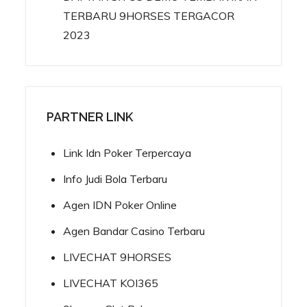
TERBARU 9HORSES TERGACOR
2023
PARTNER LINK
Link Idn Poker Terpercaya
Info Judi Bola Terbaru
Agen IDN Poker Online
Agen Bandar Casino Terbaru
LIVECHAT 9HORSES
LIVECHAT KOI365