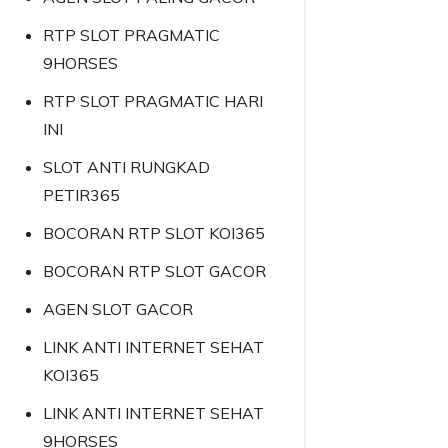
RTP SLOT PRAGMATIC
9HORSES
RTP SLOT PRAGMATIC HARI
INI
SLOT ANTI RUNGKAD
PETIR365
BOCORAN RTP SLOT KOI365
BOCORAN RTP SLOT GACOR
AGEN SLOT GACOR
LINK ANTI INTERNET SEHAT
KOI365
LINK ANTI INTERNET SEHAT
9HORSES