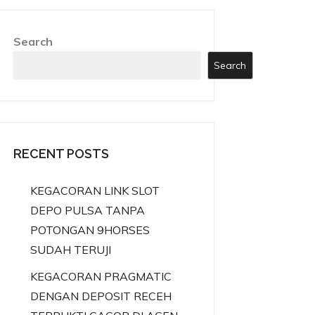
Search
Search
RECENT POSTS
KEGACORAN LINK SLOT
DEPO PULSA TANPA
POTONGAN 9HORSES
SUDAH TERUJI
KEGACORAN PRAGMATIC
DENGAN DEPOSIT RECEH