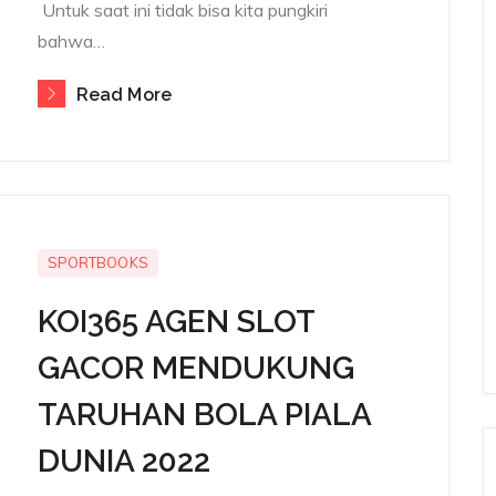
Untuk saat ini tidak bisa kita pungkiri
bahwa…
Read More
SPORTBOOKS
KOI365 AGEN SLOT
GACOR MENDUKUNG
TARUHAN BOLA PIALA
DUNIA 2022