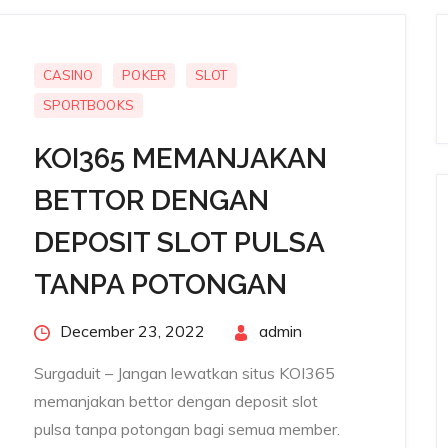
CASINO
POKER
SLOT
SPORTBOOKS
KOI365 MEMANJAKAN
BETTOR DENGAN
DEPOSIT SLOT PULSA
TANPA POTONGAN
Posted
December 23, 2022
By
admin
on
Surgaduit – Jangan lewatkan situs KOI365
memanjakan bettor dengan deposit slot
pulsa tanpa potongan bagi semua member.