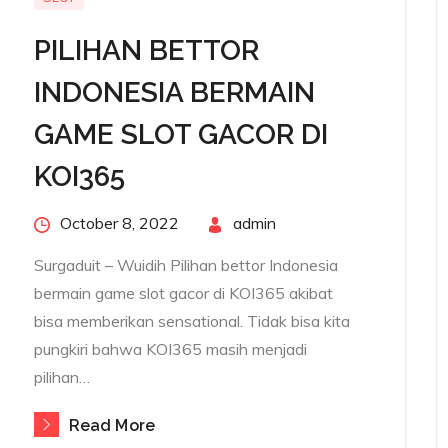
PILIHAN BETTOR
INDONESIA BERMAIN
GAME SLOT GACOR DI
KOI365
Posted
October 8, 2022
By
admin
on
Surgaduit – Wuidih Pilihan bettor Indonesia
bermain game slot gacor di KOI365 akibat
bisa memberikan sensational. Tidak bisa kita
pungkiri bahwa KOI365 masih menjadi
pilihan…
Read More