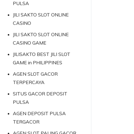
PULSA
JILI SAKTO SLOT ONLINE
CASINO
JILI SAKTO SLOT ONLINE
CASINO GAME
JILISAKTO BEST JILI SLOT
GAME in PHILIPPINES
AGEN SLOT GACOR
TERPERCAYA
SITUS GACOR DEPOSIT
PULSA
AGEN DEPOSIT PULSA
TERGACOR
AGEN SLOT PALING GACOR