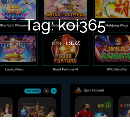
Tag:
koi365
Home
koi365