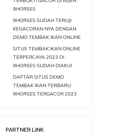
TERBUKTI GACOR DI AGEN
9HORSES
9HORSES SUDAH TERUJI
KEGACORAN NYA DENGAN
DEMO TEMBAK IKAN ONLINE
SITUS TEMBAK IKAN ONLINE
TERPERCAYA 2023 DI
9HORSES SUDAH DIAKUI
DAFTAR SITUS DEMO
TEMBAK IKAN TERBARU
9HORSES TERGACOR 2023
PARTNER LINK