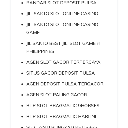
BANDAR SLOT DEPOSIT PULSA
JILI SAKTO SLOT ONLINE CASINO
JILI SAKTO SLOT ONLINE CASINO
GAME
JILISAKTO BEST JILI SLOT GAME in
PHILIPPINES
AGEN SLOT GACOR TERPERCAYA
SITUS GACOR DEPOSIT PULSA
AGEN DEPOSIT PULSA TERGACOR
AGEN SLOT PALING GACOR
RTP SLOT PRAGMATIC 9HORSES
RTP SLOT PRAGMATIC HARI INI
SLOT ANTI RUNGKAD PETIR365