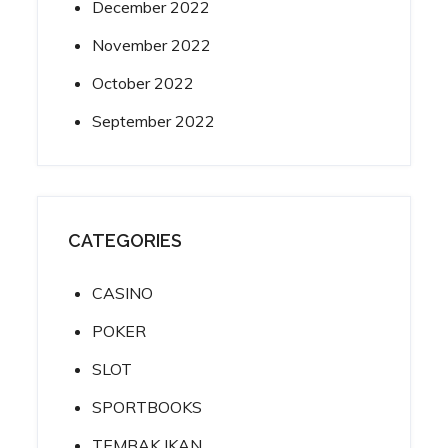
December 2022
November 2022
October 2022
September 2022
CATEGORIES
CASINO
POKER
SLOT
SPORTBOOKS
TEMBAK IKAN