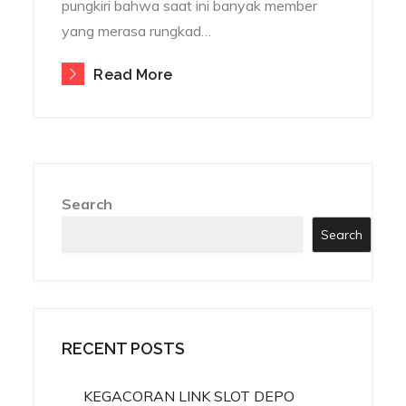
pungkiri bahwa saat ini banyak member
yang merasa rungkad…
Read More
Search
Search
RECENT POSTS
KEGACORAN LINK SLOT DEPO