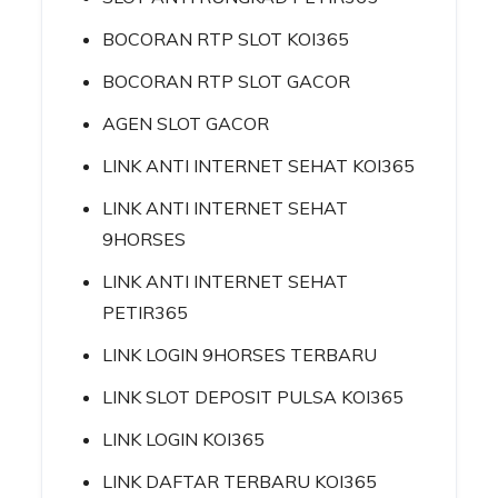
BOCORAN RTP SLOT KOI365
BOCORAN RTP SLOT GACOR
AGEN SLOT GACOR
LINK ANTI INTERNET SEHAT KOI365
LINK ANTI INTERNET SEHAT
9HORSES
LINK ANTI INTERNET SEHAT
PETIR365
LINK LOGIN 9HORSES TERBARU
LINK SLOT DEPOSIT PULSA KOI365
LINK LOGIN KOI365
LINK DAFTAR TERBARU KOI365