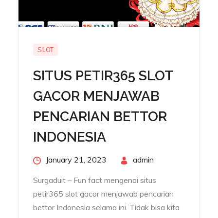
SLOT
SITUS PETIR365 SLOT
GACOR MENJAWAB
PENCARIAN BETTOR
INDONESIA
Posted
January 21, 2023
By
admin
on
Surgaduit – Fun fact mengenai situs
petir365 slot gacor menjawab pencarian
bettor Indonesia selama ini. Tidak bisa kita