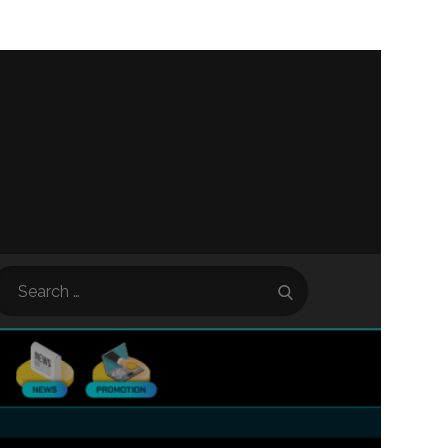
earch
Search
r: