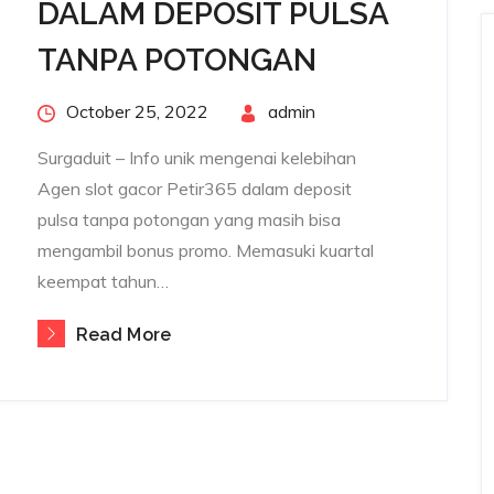
DALAM DEPOSIT PULSA
TANPA POTONGAN
Posted
October 25, 2022
By
admin
on
Surgaduit – Info unik mengenai kelebihan
Agen slot gacor Petir365 dalam deposit
pulsa tanpa potongan yang masih bisa
mengambil bonus promo. Memasuki kuartal
keempat tahun…
Read More