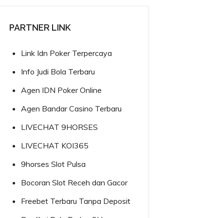
PARTNER LINK
Link Idn Poker Terpercaya
Info Judi Bola Terbaru
Agen IDN Poker Online
Agen Bandar Casino Terbaru
LIVECHAT 9HORSES
LIVECHAT KOI365
9horses Slot Pulsa
Bocoran Slot Receh dan Gacor
Freebet Terbaru Tanpa Deposit