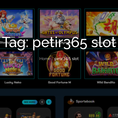
Tag:
petir365 slot
Home
petir365 slot