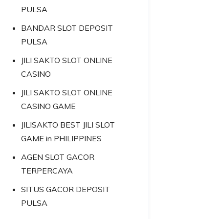
PULSA
BANDAR SLOT DEPOSIT
PULSA
JILI SAKTO SLOT ONLINE
CASINO
JILI SAKTO SLOT ONLINE
CASINO GAME
JILISAKTO BEST JILI SLOT
GAME in PHILIPPINES
AGEN SLOT GACOR
TERPERCAYA
SITUS GACOR DEPOSIT
PULSA