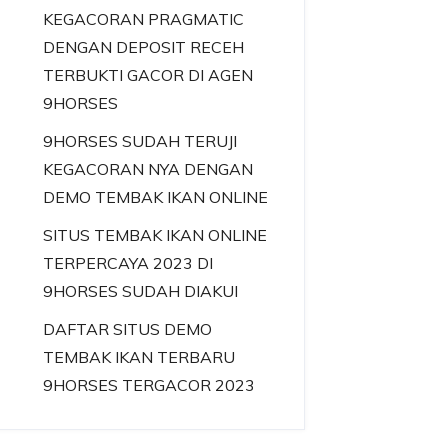
KEGACORAN PRAGMATIC
DENGAN DEPOSIT RECEH
TERBUKTI GACOR DI AGEN
9HORSES
9HORSES SUDAH TERUJI
KEGACORAN NYA DENGAN
DEMO TEMBAK IKAN ONLINE
SITUS TEMBAK IKAN ONLINE
TERPERCAYA 2023 DI
9HORSES SUDAH DIAKUI
DAFTAR SITUS DEMO
TEMBAK IKAN TERBARU
9HORSES TERGACOR 2023