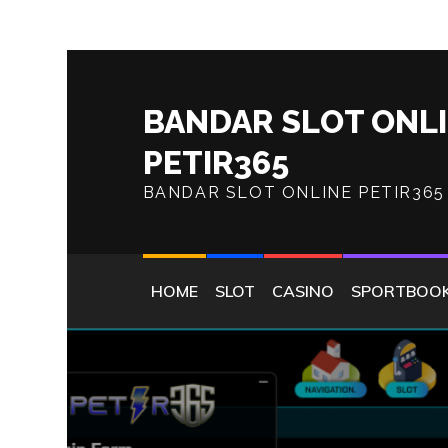
Skip
to
BANDAR SLOT ONL
content
PETIR365
BANDAR SLOT ONLINE PETIR365
HOME
SLOT
CASINO
SPORTBOO