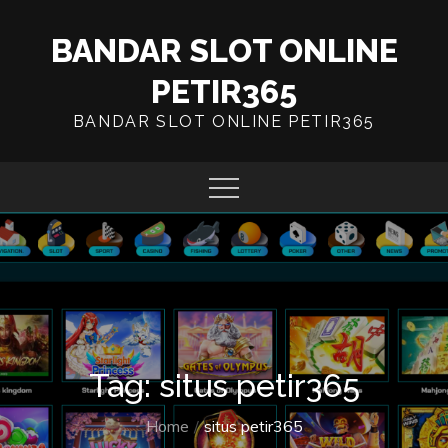
Skip
to
BANDAR SLOT ONLINE
content
PETIR365
BANDAR SLOT ONLINE PETIR365
Tag:
situs petir365
Home
situs petir365