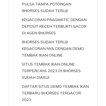
PULSA TANPA POTONGAN
9HORSES SUDAH TERUJI
KEGACORAN PRAGMATIC DENGAN
DEPOSIT RECEH TERBUKTI GACOR
DI AGEN 9HORSES
9HORSES SUDAH TERUJI
KEGACORAN NYA DENGAN DEMO
TEMBAK IKAN ONLINE
SITUS TEMBAK IKAN ONLINE
TERPERCAYA 2023 DI 9HORSES
SUDAH DIAKUI
DAFTAR SITUS DEMO TEMBAK IKAN
TERBARU 9HORSES TERGACOR
2023