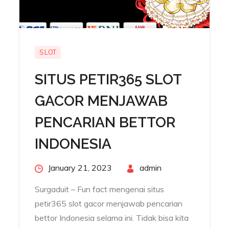
SLOT
SITUS PETIR365 SLOT
GACOR MENJAWAB
PENCARIAN BETTOR
INDONESIA
Posted
January 21, 2023
By
admin
on
Surgaduit – Fun fact mengenai situs
petir365 slot gacor menjawab pencarian
bettor Indonesia selama ini. Tidak bisa kita