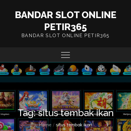
Skip
to
BANDAR SLOT ONLINE
content
PETIR365
BANDAR SLOT ONLINE PETIR365
Tag:
situs tembak ikan
Home
situs tembak ikan