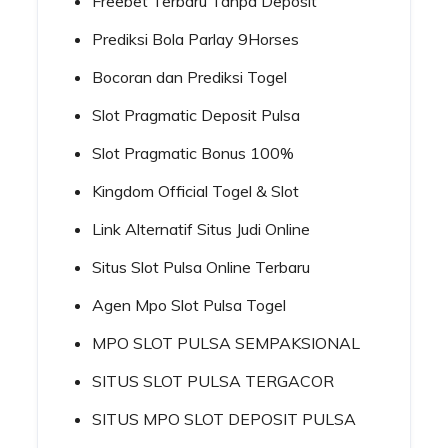
Freebet Terbaru Tanpa Deposit
Prediksi Bola Parlay 9Horses
Bocoran dan Prediksi Togel
Slot Pragmatic Deposit Pulsa
Slot Pragmatic Bonus 100%
Kingdom Official Togel & Slot
Link Alternatif Situs Judi Online
Situs Slot Pulsa Online Terbaru
Agen Mpo Slot Pulsa Togel
MPO SLOT PULSA SEMPAKSIONAL
SITUS SLOT PULSA TERGACOR
SITUS MPO SLOT DEPOSIT PULSA