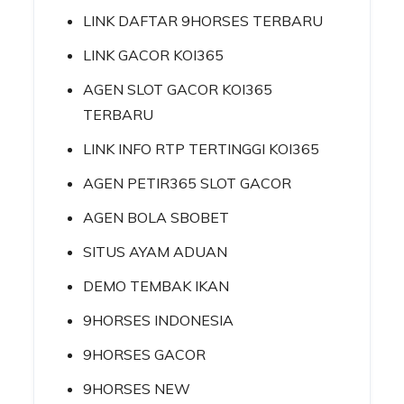
LINK DAFTAR 9HORSES TERBARU
LINK GACOR KOI365
AGEN SLOT GACOR KOI365
TERBARU
LINK INFO RTP TERTINGGI KOI365
AGEN PETIR365 SLOT GACOR
AGEN BOLA SBOBET
SITUS AYAM ADUAN
DEMO TEMBAK IKAN
9HORSES INDONESIA
9HORSES GACOR
9HORSES NEW