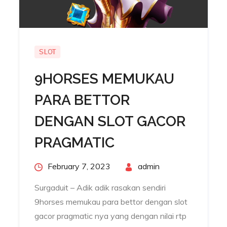
SLOT
9HORSES MEMUKAU
PARA BETTOR
DENGAN SLOT GACOR
PRAGMATIC
Posted
February 7, 2023
By
admin
on
Surgaduit – Adik adik rasakan sendiri
9horses memukau para bettor dengan slot
gacor pragmatic nya yang dengan nilai rtp