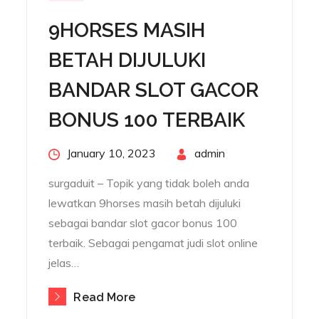
9HORSES MASIH
BETAH DIJULUKI
BANDAR SLOT GACOR
BONUS 100 TERBAIK
Posted
January 10, 2023
By
admin
on
surgaduit – Topik yang tidak boleh anda
lewatkan 9horses masih betah dijuluki
sebagai bandar slot gacor bonus 100
terbaik. Sebagai pengamat judi slot online
jelas…
Read More