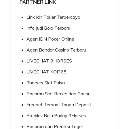
PARTNER LINK
Link Idn Poker Terpercaya
Info Judi Bola Terbaru
Agen IDN Poker Online
Agen Bandar Casino Terbaru
LIVECHAT 9HORSES
LIVECHAT KOI365
9horses Slot Pulsa
Bocoran Slot Receh dan Gacor
Freebet Terbaru Tanpa Deposit
Prediksi Bola Parlay 9Horses
Bocoran dan Prediksi Togel