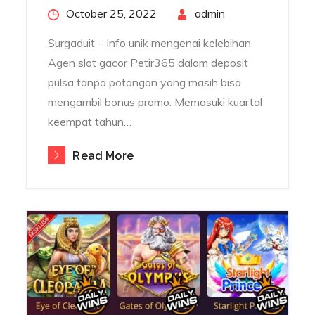
Posted
October 25, 2022
By
admin
on
Surgaduit – Info unik mengenai kelebihan
Agen slot gacor Petir365 dalam deposit
pulsa tanpa potongan yang masih bisa
mengambil bonus promo. Memasuki kuartal
keempat tahun…
Read More