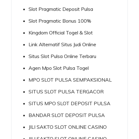
Slot Pragmatic Deposit Pulsa
Slot Pragmatic Bonus 100%
Kingdom Official Togel & Slot
Link Alternatif Situs Judi Online
Situs Slot Pulsa Online Terbaru
Agen Mpo Slot Pulsa Togel
MPO SLOT PULSA SEMPAKSIONAL
SITUS SLOT PULSA TERGACOR
SITUS MPO SLOT DEPOSIT PULSA
BANDAR SLOT DEPOSIT PULSA
JILI SAKTO SLOT ONLINE CASINO
JILI SAKTO SLOT ONLINE CASINO