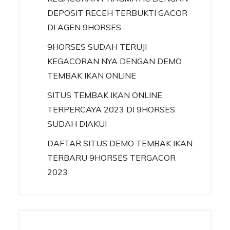
DEPOSIT RECEH TERBUKTI GACOR
DI AGEN 9HORSES
9HORSES SUDAH TERUJI
KEGACORAN NYA DENGAN DEMO
TEMBAK IKAN ONLINE
SITUS TEMBAK IKAN ONLINE
TERPERCAYA 2023 DI 9HORSES
SUDAH DIAKUI
DAFTAR SITUS DEMO TEMBAK IKAN
TERBARU 9HORSES TERGACOR
2023