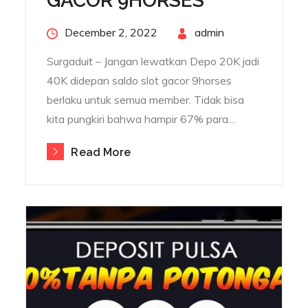
GACOR 9HORSES
Posted
December 2, 2022
By
admin
on
Surgaduit – Jangan lewatkan Depo 20K jadi
40K didepan saldo slot gacor 9horses
berlaku untuk semua member. Tidak bisa
kita pungkiri bahwa hampir 67% para…
Read More