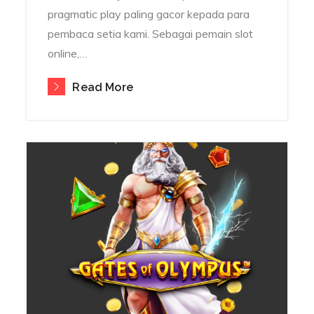
pragmatic play paling gacor kepada para
pembaca setia kami. Sebagai pemain slot
online,…
Read More